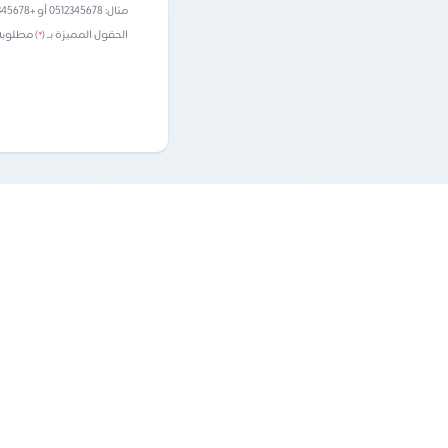
مثال: 0512345678 أو +966512345678
الحقول المميزة بـ (
*
) مطلوبة